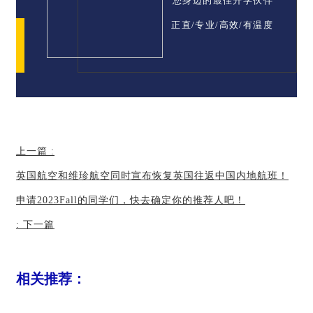
您身边的最佳升学伙伴
正直/专业/高效/有温度
上一篇
:
英国航空和维珍航空同时宣布恢复英国往返中国内地航班！
申请2023Fall的同学们，快去确定你的推荐人吧！
:
下一篇
相关推荐：