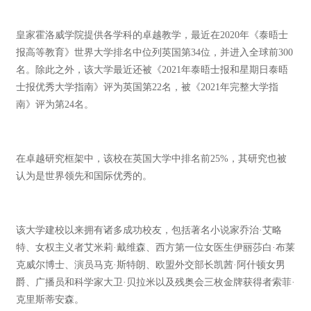
皇家霍洛威学院提供各学科的卓越教学，最近在2020年《泰晤士
报高等教育》世界大学排名中位列英国第34位，并进入全球前300
名。除此之外，该大学最近还被《2021年泰晤士报和星期日泰晤
士报优秀大学指南》评为英国第22名，被《2021年完整大学指
南》评为第24名。
在卓越研究框架中，该校在英国大学中排名前25%，其研究也被
认为是世界领先和国际优秀的。
该大学建校以来拥有诸多成功校友，包括著名小说家乔治·艾略
特、女权主义者艾米莉·戴维森、西方第一位女医生伊丽莎白·布莱
克威尔博士、演员马克·斯特朗、欧盟外交部长凯茜·阿什顿女男
爵、广播员和科学家大卫·贝拉米以及残奥会三枚金牌获得者索菲·
克里斯蒂安森。