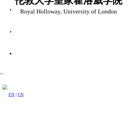
伦敦大学皇家霍洛威学院
Royal Holloway, University of London
成功案例
资讯活动
关于我们
sh
EN
|
CN